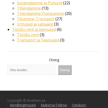
Soojendamine ja Puhurid
22
Tihendamine
13
Tihendamine-Pumpamine
20
Tõstmine-Transport
27
Üritused ja vabaaeg
3
Tööjõu rent ja teenused
6
Tööjõu rent
3
Transport ja Teenused
3
Otsing
Otsing
Copyright © RealRent.ee
Renditingimused
Maksma/Tellima
Ostukorv