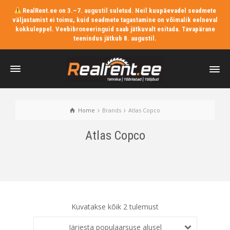
RealRent.ee on 3.–7. augustil suletud. Neil kuupäevadel seadmete
väljastamist ei toimu, kuid seadmete tagastamine on võimalik eelneval
kokkuleppel. Veebibroneeringuid saab jätkuvalt esitada. Tavapärane
teenindus jätkub 8. augustil.
Home
Brands
Atlas Copco
Atlas Copco
Kuvatakse kõik 2 tulemust
Järjesta populaarsuse alusel