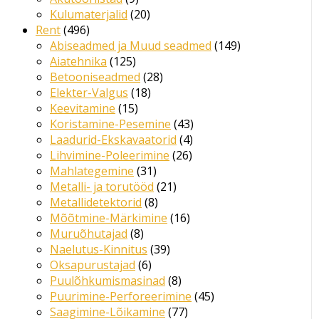
Kulumaterjalid
20
Rent
496
Abiseadmed ja Muud seadmed
149
Aiatehnika
125
Betooniseadmed
28
Elekter-Valgus
18
Keevitamine
15
Koristamine-Pesemine
43
Laadurid-Ekskavaatorid
4
Lihvimine-Poleerimine
26
Mahlategemine
31
Metalli- ja torutööd
21
Metallidetektorid
8
Mõõtmine-Märkimine
16
Muruõhutajad
8
Naelutus-Kinnitus
39
Oksapurustajad
6
Puulõhkumismasinad
8
Puurimine-Perforeerimine
45
Saagimine-Lõikamine
77