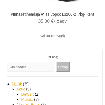
Pinnasetihendaja Atlas Copco LG200-217kg- Rent
35.00
€
/ päev
Vali kuupäev(ad)
Otsing
Otsing
Müük
35
Akud
9
DeWalt
2
Makita
7
Akutööriistad
9