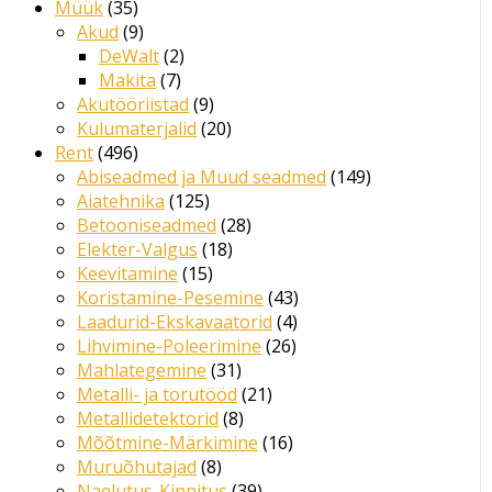
Müük
35
Akud
9
DeWalt
2
Makita
7
Akutööriistad
9
Kulumaterjalid
20
Rent
496
Abiseadmed ja Muud seadmed
149
Aiatehnika
125
Betooniseadmed
28
Elekter-Valgus
18
Keevitamine
15
Koristamine-Pesemine
43
Laadurid-Ekskavaatorid
4
Lihvimine-Poleerimine
26
Mahlategemine
31
Metalli- ja torutööd
21
Metallidetektorid
8
Mõõtmine-Märkimine
16
Muruõhutajad
8
Naelutus-Kinnitus
39