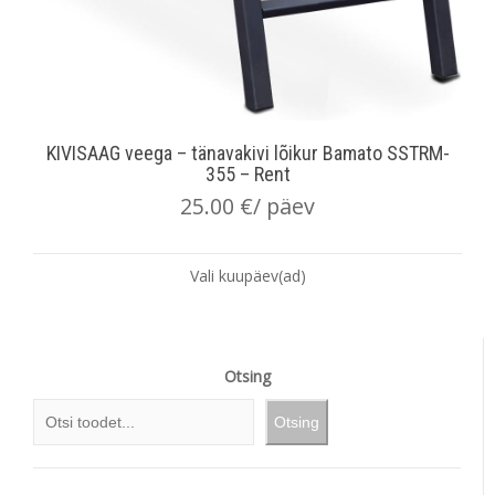
KIVISAAG veega – tänavakivi lõikur Bamato SSTRM-
355 – Rent
25.00
€
/ päev
Vali kuupäev(ad)
Otsing
Otsing