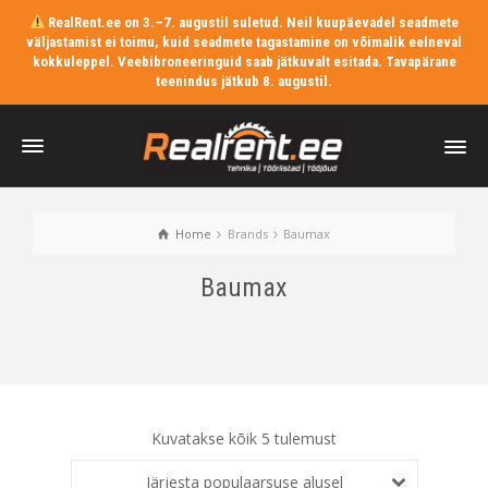
RealRent.ee on 3.–7. augustil suletud. Neil kuupäevadel seadmete
väljastamist ei toimu, kuid seadmete tagastamine on võimalik eelneval
kokkuleppel. Veebibroneeringuid saab jätkuvalt esitada. Tavapärane
teenindus jätkub 8. augustil.
Home
Brands
Baumax
Baumax
Kuvatakse kõik 5 tulemust
Järjesta populaarsuse alusel