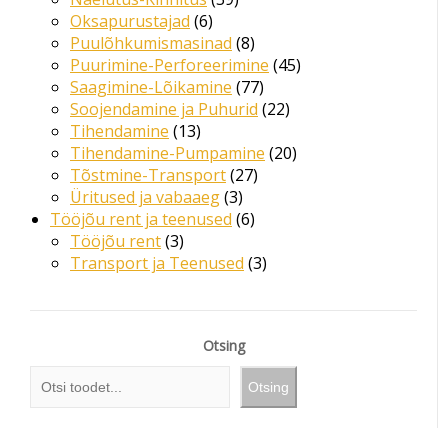
Oksapurustajad
6
Puulõhkumismasinad
8
Puurimine-Perforeerimine
45
Saagimine-Lõikamine
77
Soojendamine ja Puhurid
22
Tihendamine
13
Tihendamine-Pumpamine
20
Tõstmine-Transport
27
Üritused ja vabaaeg
3
Tööjõu rent ja teenused
6
Tööjõu rent
3
Transport ja Teenused
3
Otsing
Otsing