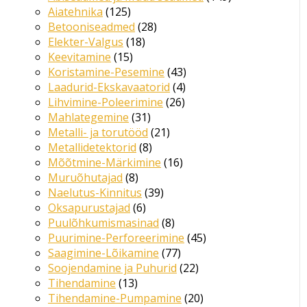
Aiatehnika
125
Betooniseadmed
28
Elekter-Valgus
18
Keevitamine
15
Koristamine-Pesemine
43
Laadurid-Ekskavaatorid
4
Lihvimine-Poleerimine
26
Mahlategemine
31
Metalli- ja torutööd
21
Metallidetektorid
8
Mõõtmine-Märkimine
16
Muruõhutajad
8
Naelutus-Kinnitus
39
Oksapurustajad
6
Puulõhkumismasinad
8
Puurimine-Perforeerimine
45
Saagimine-Lõikamine
77
Soojendamine ja Puhurid
22
Tihendamine
13
Tihendamine-Pumpamine
20