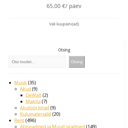
65.00
€
/ päev
Vali kuupäev(ad)
Otsing
Otsing
Müük
35
Akud
9
DeWalt
2
Makita
7
Akutööriistad
9
Kulumaterjalid
20
Rent
496
Abiseadmed ja Muud seadmed
149