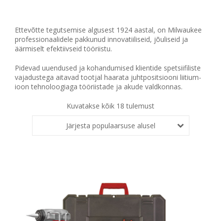
Ettevõtte tegutsemise algusest 1924 aastal, on Milwaukee
professionaalidele pakkunud innovatiiliseid, jõuliseid ja
äärmiselt efektiivseid tööriistu.
Pidevad uuendused ja kohandumised klientide spetsiifiliste
vajadustega aitavad tootjal haarata juhtpositsiooni liitium-
ioon tehnoloogiaga tööriistade ja akude valdkonnas.
Kuvatakse kõik 18 tulemust
Järjesta populaarsuse alusel