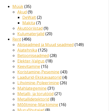
Müük
35
Akud
9
DeWalt
2
Makita
7
Akutööriistad
9
Kulumaterjalid
20
Rent
496
Abiseadmed ja Muud seadmed
149
Aiatehnika
125
Betooniseadmed
28
Elekter-Valgus
18
Keevitamine
15
Koristamine-Pesemine
43
Laadurid-Ekskavaatorid
4
Lihvimine-Poleerimine
26
Mahlategemine
31
Metalli- ja torutööd
21
Metallidetektorid
8
Mõõtmine-Märkimine
16
Muruõhutajad
8