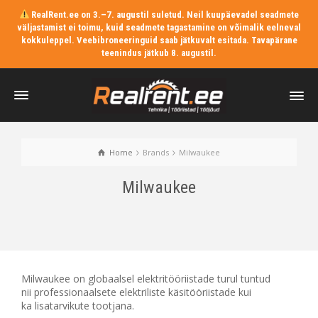
RealRent.ee on 3.–7. augustil suletud. Neil kuupäevadel seadmete
väljastamist ei toimu, kuid seadmete tagastamine on võimalik eelneval
kokkuleppel. Veebibroneeringuid saab jätkuvalt esitada. Tavapärane
teenindus jätkub 8. augustil.
Home
Brands
Milwaukee
Milwaukee
Milwaukee on globaalsel elektritööriistade turul tuntud
nii professionaalsete elektriliste käsitööriistade kui
ka lisatarvikute tootjana.