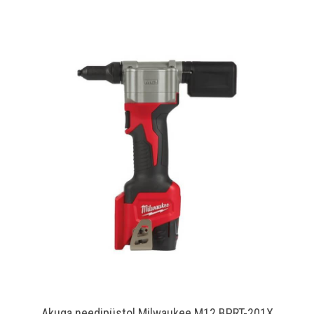
Akuga needipüstol Milwaukee M12 BPRT-201X