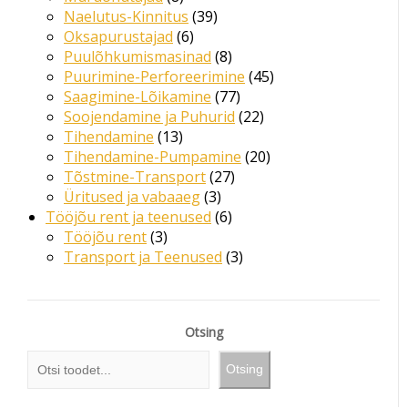
Naelutus-Kinnitus
39
Oksapurustajad
6
Puulõhkumismasinad
8
Puurimine-Perforeerimine
45
Saagimine-Lõikamine
77
Soojendamine ja Puhurid
22
Tihendamine
13
Tihendamine-Pumpamine
20
Tõstmine-Transport
27
Üritused ja vabaaeg
3
Tööjõu rent ja teenused
6
Tööjõu rent
3
Transport ja Teenused
3
Otsing
Otsing