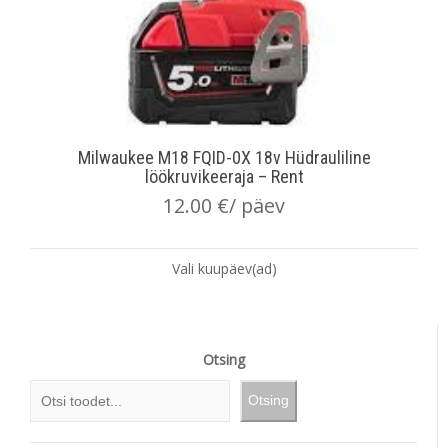
Milwaukee M18 FQID-0X 18v Hüdrauliline
löökruvikeeraja – Rent
12.00
€
/ päev
Vali kuupäev(ad)
Otsing
Otsing