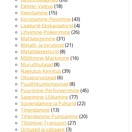
Elekter-Valgus
18
Keevitamine
15
Koristamine-Pesemine
43
Laadurid-Ekskavaatorid
4
Lihvimine-Poleerimine
26
Mahlategemine
31
Metalli- ja torutööd
21
Metallidetektorid
8
Mõõtmine-Märkimine
16
Muruõhutajad
8
Naelutus-Kinnitus
39
Oksapurustajad
6
Puulõhkumismasinad
8
Puurimine-Perforeerimine
45
Saagimine-Lõikamine
77
Soojendamine ja Puhurid
22
Tihendamine
13
Tihendamine-Pumpamine
20
Tõstmine-Transport
27
Üritused ja vabaaeg
3