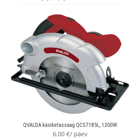
QVALDA käsiketassaag QCS7185L, 1200W
6.00
€
/ päev