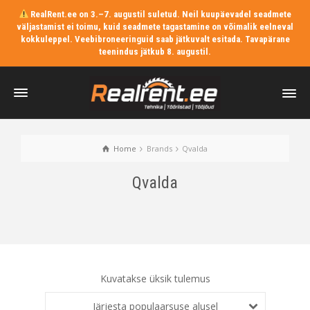
RealRent.ee on 3.–7. augustil suletud. Neil kuupäevadel seadmete
väljastamist ei toimu, kuid seadmete tagastamine on võimalik eelneval
kokkuleppel. Veebibroneeringuid saab jätkuvalt esitada. Tavapärane
teenindus jätkub 8. augustil.
Home
Brands
Qvalda
Qvalda
Kuvatakse üksik tulemus
Järjesta populaarsuse alusel