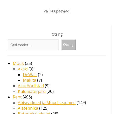
Vali kuupäev(ad)
Otsing
Otsing
Müük
35
Akud
9
DeWalt
2
Makita
7
Akutööriistad
9
Kulumaterjalid
20
Rent
496
Abiseadmed ja Muud seadmed
149
Aiatehnika
125
Betooniseadmed
28