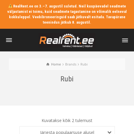
RealRent.ee on 3.–7. augustil suletud. Neil kuupäevadel seadmete
väljastamist ei toimu, kuid seadmete tagastamine on võimalik eelneval
kokkuleppel. Veebibroneeringuid saab jätkuvalt esitada. Tavapärane
teenindus jätkub 8. augustil.
Home
Brands
Rubi
Rubi
Kuvatakse kõik 2 tulemust
Järjesta populaarsuse alusel