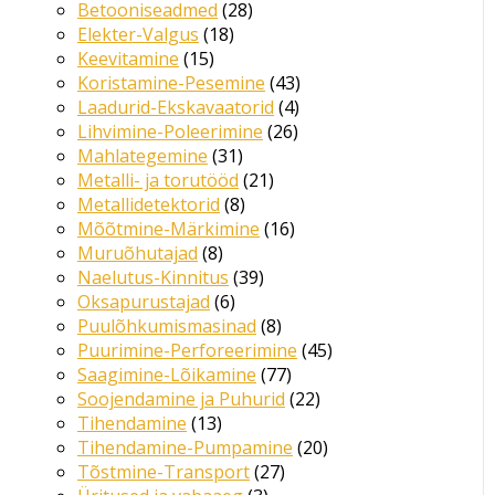
Betooniseadmed
28
Elekter-Valgus
18
Keevitamine
15
Koristamine-Pesemine
43
Laadurid-Ekskavaatorid
4
Lihvimine-Poleerimine
26
Mahlategemine
31
Metalli- ja torutööd
21
Metallidetektorid
8
Mõõtmine-Märkimine
16
Muruõhutajad
8
Naelutus-Kinnitus
39
Oksapurustajad
6
Puulõhkumismasinad
8
Puurimine-Perforeerimine
45
Saagimine-Lõikamine
77
Soojendamine ja Puhurid
22
Tihendamine
13
Tihendamine-Pumpamine
20
Tõstmine-Transport
27