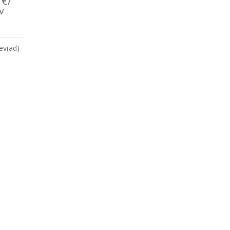
0
€
/
v
ev(ad)