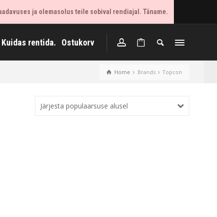
aadavuses ja olemasolus teile sobival rendiajal. Täname.
Kuidas rentida.
Ostukorv
Home
Brands
Topcon
Järjesta populaarsuse alusel