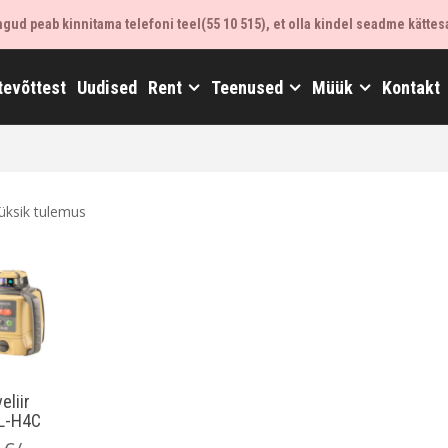
ud peab kinnitama telefoni teel(55 10 515), et olla kindel seadme kättes
tevõttest
Uudised
Rent
Teenused
Müük
Kontakt
üksik tulemus
eliir
L-H4C