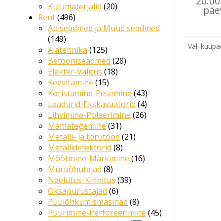
20.0
Kulumaterjalid
20
päe
Rent
496
Abiseadmed ja Muud seadmed
149
Vali kuupä
Aiatehnika
125
Betooniseadmed
28
Elekter-Valgus
18
Keevitamine
15
Koristamine-Pesemine
43
Laadurid-Ekskavaatorid
4
Lihvimine-Poleerimine
26
Mahlategemine
31
Metalli- ja torutööd
21
Metallidetektorid
8
Mõõtmine-Märkimine
16
Muruõhutajad
8
Naelutus-Kinnitus
39
Oksapurustajad
6
Puulõhkumismasinad
8
Puurimine-Perforeerimine
45