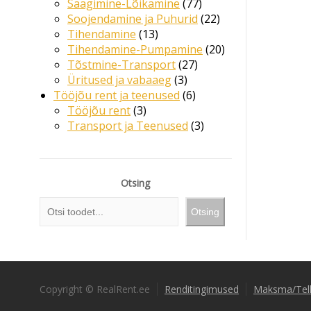
Saagimine-Lõikamine
77
Soojendamine ja Puhurid
22
Tihendamine
13
Tihendamine-Pumpamine
20
Tõstmine-Transport
27
Üritused ja vabaaeg
3
Tööjõu rent ja teenused
6
Tööjõu rent
3
Transport ja Teenused
3
Otsing
Otsing
Copyright © RealRent.ee
Renditingimused
Maksma/Tel