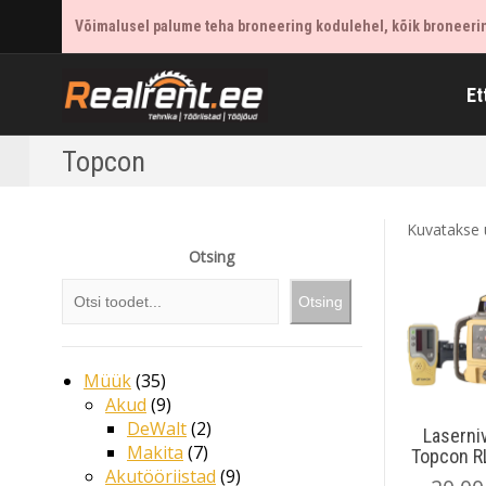
Võimalusel palume teha broneering kodulehel, kõik broneering
Et
Topcon
Kuvatakse 
Otsing
Otsing
Müük
35
Akud
9
DeWalt
2
Laserniv
Makita
7
Topcon R
Akutööriistad
9