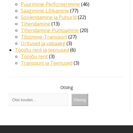
Puurimine-Perforeerimine
46
Saagimine-Lõikamine
77
Soojendamine ja Puhurid
22
Tihendamine
13
Tihendamine-Pumpamine
20
Tõstmine-Transport
27
Üritused ja vabaaeg
3
Tööjõu rent ja teenused
6
Tööjõu rent
3
Transport ja Teenused
3
Otsing
Otsing