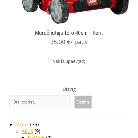
Muruõhutaja Toro 40cm – Rent
35.00
€
/ päev
Vali kuupäev(ad)
Otsing
Otsing
Müük
35
Akud
9