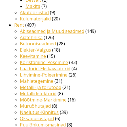
DeWalt
2
Makita
7
Akutööriistad
9
Kulumaterjalid
20
Rent
497
Abiseadmed ja Muud seadmed
149
Aiatehnika
126
Betooniseadmed
28
Elekter-Valgus
18
Keevitamine
15
Koristamine-Pesemine
43
Laadurid-Ekskavaatorid
4
Lihvimine-Poleerimine
26
Mahlategemine
31
Metalli- ja torutööd
21
Metallidetektorid
8
Mõõtmine-Märkimine
16
Muruõhutajad
8
Naelutus-Kinnitus
39
Oksapurustajad
6
Puulõhkumismasinad
8