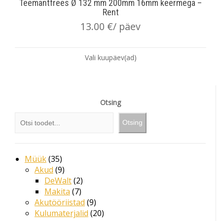
Teemantfrees Ø 132 mm 200mm 16mm keermega –
Rent
13.00
€
/ päev
Vali kuupäev(ad)
Otsing
Otsing
Müük
35
Akud
9
DeWalt
2
Makita
7
Akutööriistad
9
Kulumaterjalid
20