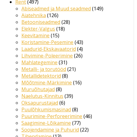
Rent
497
Abiseadmed ja Muud seadmed
149
Aiatehnika
126
Betooniseadmed
28
Elekter-Valgus
18
Keevitamine
15
Koristamine-Pesemine
43
Laadurid-Ekskavaatorid
4
Lihvimine-Poleerimine
26
Mahlategemine
31
Metalli- ja torutööd
21
Metallidetektorid
8
Mõõtmine-Märkimine
16
Muruõhutajad
8
Naelutus-Kinnitus
39
Oksapurustajad
6
Puulõhkumismasinad
8
Puurimine-Perforeerimine
46
Saagimine-Lõikamine
77
Soojendamine ja Puhurid
22
Tihendamine
13