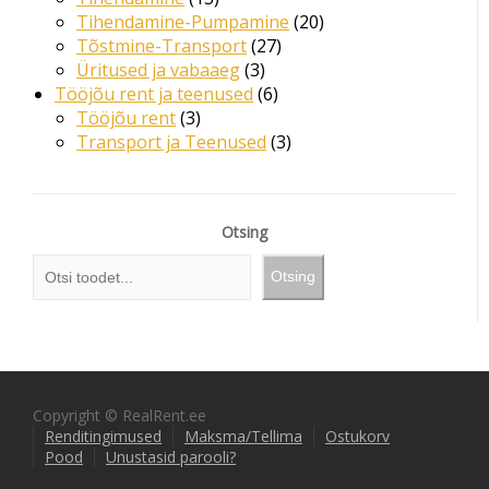
Tihendamine-Pumpamine
20
Tõstmine-Transport
27
Üritused ja vabaaeg
3
Tööjõu rent ja teenused
6
Tööjõu rent
3
Transport ja Teenused
3
Otsing
Otsing
Copyright © RealRent.ee
Renditingimused
Maksma/Tellima
Ostukorv
Pood
Unustasid parooli?