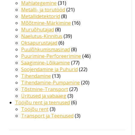
31
toodet
Mahlategemine
31
toodet
21
Metalli- ja torutööd
21
8
toodet
Metallidetektorid
8
toodet
16
Mõõtmine-Märkimine
16
8
toodet
Muruõhutajad
8
toodet
39
Naelutus-Kinnitus
39
6
toodet
Oksapurustajad
6
toodet
8
Puulõhkumismasinad
8
toodet
46
Puurimine-Perforeerimine
46
77
toodet
Saagimine-Lõikamine
77
toodet
22
Soojendamine ja Puhurid
22
13
toodet
Tihendamine
13
toodet
20
Tihendamine-Pumpamine
20
27
toodet
Tõstmine-Transport
27
3
toodet
Üritused ja vabaaeg
3
toodet
6
Tööjõu rent ja teenused
6
3
toodet
Tööjõu rent
3
toodet
3
Transport ja Teenused
3
toodet