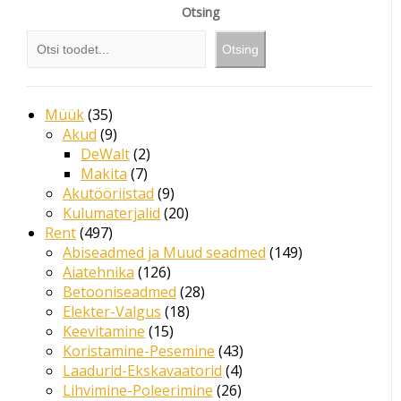
Otsing
Otsing
35
Müük
35
toodet
9
Akud
9
toodet
2
DeWalt
2
7
toodet
Makita
7
toodet
9
Akutööriistad
9
toodet
20
Kulumaterjalid
20
497
toodet
Rent
497
toodet
149
Abiseadmed ja Muud seadmed
149
126
toodet
Aiatehnika
126
toodet
28
Betooniseadmed
28
18
toodet
Elekter-Valgus
18
15
toodet
Keevitamine
15
toodet
43
Koristamine-Pesemine
43
4
toodet
Laadurid-Ekskavaatorid
4
26
toodet
Lihvimine-Poleerimine
26