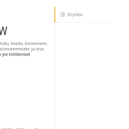
2
3
4
5
6
Kirjeldus
Kustuta
Sulge
KW
 toitu, keeda, konserveeri,
astöriseerimiseks ja otse
ma jne töötlemisel