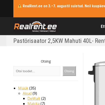
RealRent.ee on 3.–7. augustil suletud. Neil kuupäe
Et
Pastörisaator 2,5KW Mahuti 40L- Ren
Otsing
Otsing
Müük
35
Akud
9
DeWalt
2
Makita
7