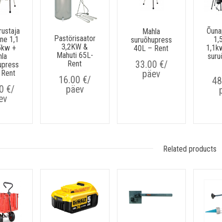
ustaja
Õuna
Mahla
Pastörisaator
ine 1,1
1,
suruõhupress
3,2KW &
5kw +
1,1k
40L – Rent
Mahuti 65L-
la
suru
33.00
€
/
Rent
upress
 Rent
päev
16.00
€
/
48
00
€
/
päev
ev
Related products