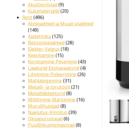
Akutööriistad
9
Kulumaterjalid
20
Rent
496
Abiseadmed ja Muud seadmed
149
Aiatehnika
125
Betooniseadmed
28
Elekter-Valgus
18
Keevitamine
15
Koristamine-Pesemine
43
Laadurid-Ekskavaatorid
4
Lihvimine-Poleerimine
26
Mahlategemine
31
Metalli- ja torutööd
21
Metallidetektorid
8
Mõõtmine-Märkimine
16
Muruõhutajad
8
Naelutus-Kinnitus
39
Oksapurustajad
6
Puulõhkumismasinad
8