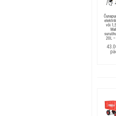
Õunapur
elektril
või 1,
Mah
suruõh
20L –
43.
pä