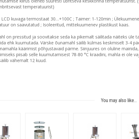
tamise kiirus oleneb suuresti übritseva keskkonna temperatuurist. (
mbritsevast temperatuurist)
 LCD kuvaga termostaat 30…+100C ; Taimer: 1-120min ; Ülekuumenem
tuur on saavutatud ; Isoleeritud, mittekuumenev plastikust kaas.
l on pressitud ja soovitakse seda ka pikemalt säilitada näiteks üle ta
rida ehk kuumutada. Värske õunamahl säilib külmas keskmiselt 3-4 
amahla käärimist põhjustavaid pärme. Siinjuures on oluline mainida,
imiseks piisab selle kuumutamisest 78-80 °C kraadini, mahla ei ole vaj
ilib vähemalt​ 12 kuud.
You may also like…