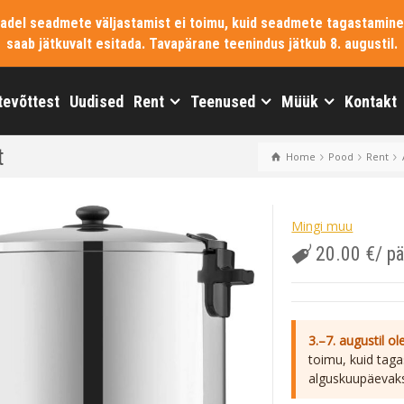
vadel seadmete väljastamist ei toimu, kuid seadmete tagastamine
saab jätkuvalt esitada. Tavapärane teenindus jätkub 8. augustil.
tevõttest
Uudised
Rent
Teenused
Müük
Kontakt
t
Home
Pood
Rent
Mingi muu
20.00
€
/ p
3.–7. augustil o
toimu, kuid taga
alguskuupäevak