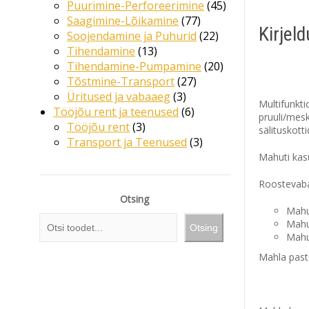
Puurimine-Perforeerimine
45
Saagimine-Lõikamine
77
Kirjel
Soojendamine ja Puhurid
22
Tihendamine
13
Tihendamine-Pumpamine
20
Tõstmine-Transport
27
Üritused ja vabaaeg
3
Multifunkt
Tööjõu rent ja teenused
6
pruuli/mesk
Tööjõu rent
3
sälituskotti
Transport ja Teenused
3
Mahuti kas
Roostevaba
Otsing
Mahu
Mahu
Otsing
Mahut
Mahla pastö