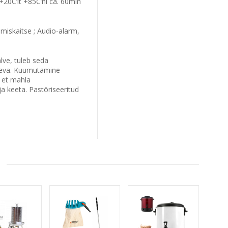
+20C’lt +85C’ni ca. 60min
iskaitse ; Audio-alarm,
lve, tuleb seda
päeva. Kuumutamine
 et mahla
a keeta. Pastöriseeritud