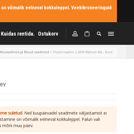
 on võimalik eelneval kokkuleppel. Veebibroneeringuid
Kuidas rentida.
Ostukorv
Abiseadmed ja Muud seadmed
Pastörisaator 2,5KW Mahuti 40L- Rent
äev
leme suletud.
Neil kuupäevadel seadmete väljastamist ei
stamine on võimalik eelneval kokkuleppel. Palun vali
s mõni muu päev.