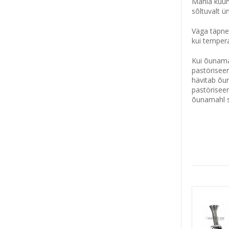
Mahla kuumu
sõltuvalt ü
Väga täpne
kui tempera
Kui õunamah
pastörisee
hävitab õum
pastöriseer
õunamahl sä