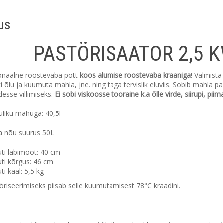
31
1
dus
Täna
PASTÖRISAATOR 2,5 
ionaalne roostevaba pott
koos alumise roostevaba kraaniga
! Valmista
i õlu ja kuumuta mahla, jne. ning taga tervislik eluviis. Sobib mahla p
desse villimiseks.
Ei sobi viskoosse tooraine k.a õlle virde, siirupi, pii
uliku mahuga: 40,5l
 nõu suurus 50L
ti läbimõõt: 40 cm
ti kõrgus: 46 cm
i kaal: 5,5 kg
riseerimiseks piisab selle kuumutamisest 78°C kraadini.