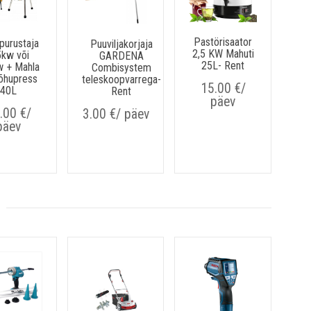
Pastörisaator
purustaja
Puuviljakorjaja
Õ
2,5 KW Mahuti
5kw või
GARDENA
Puu
25L- Rent
w + Mahla
Combisystem
1,
õhupress
teleskoopvarrega-
15.00
€
/
40L
Rent
päev
.00
€
/
3.00
€
/ päev
päev