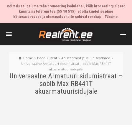
Võimalusel palume teha broneering kodulehel, kõik broneeringud peab
kinnitama telefoni teel(55 10 515), et olla kindel seadme
kättesaadavuses ja olemasolus teile sobival rendiajal. Täname.
Home
Pood
Rent
Abiseadmed ja Muud seadmed
Universaalne Armatuuri sidumistraat – sobib Max RB441T
akuarmatuurisidujale
Universaalne Armatuuri sidumistraat –
sobib Max RB441T
akuarmatuurisidujale