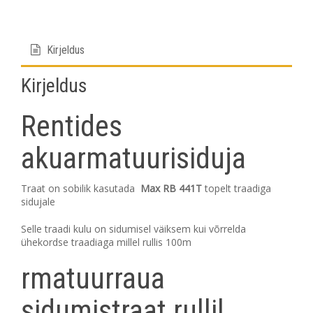
Kirjeldus
Kirjeldus
Rentides
akuarmatuurisiduja
Traat on sobilik kasutada
Max RB 441T
topelt traadiga
sidujale
Selle traadi kulu on sidumisel väiksem kui võrrelda
ühekordse traadiaga millel rullis 100m
rmatuurraua
sidumistraat rullil