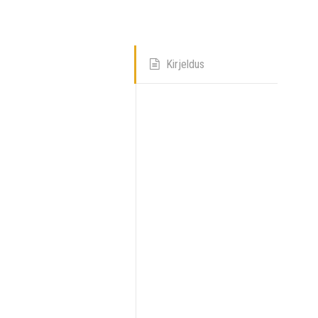
4
15
16
5
6
1
22
23
8
29
30
Sulge
Kirjeldus
5
6
Sulge