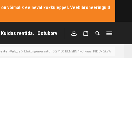
 on võimalik eelneval kokkuleppel. Veebibroneeringuid
Kuidas rentida.
Ostukorv
lekter-Valgus
Elektrigeneraator SG7100 BENSIIN 1+3 Faasi PIDEV 5kVA