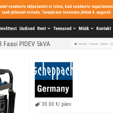
vadel seadmete väljastamist ei toimu, kuid seadmete tagastamine
saab jätkuvalt esitada. Tavapärane teenindus jätkub 8. augustil.
tevõttest
Uudised
Rent
Teenused
Müük
Kontakt
3 Faasi PIDEV 5kVA
Home
Pood
Rent
E
30.00
€
/ päev