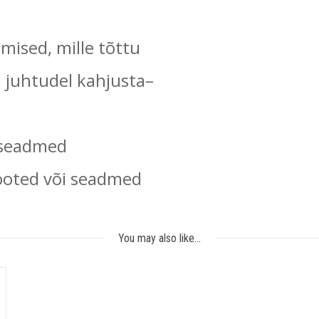
mised, mille tõttu
 juhtudel kahjusta
–
-seadmed
tooted või seadmed
You may also like…