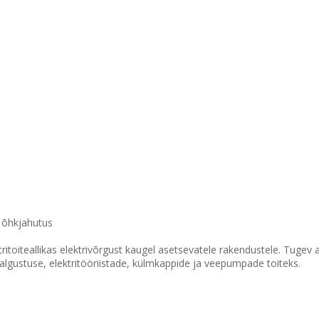
, õhkjahutus
itoiteallikas elektrivõrgust kaugel asetsevatele rakendustele. Tugev 
lgustuse, elektritööriistade, külmkappide ja veepumpade toiteks.