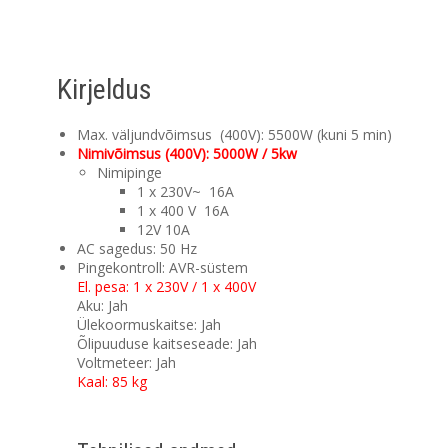
Kirjeldus
Max. väljundvõimsus (400V): 5500W (kuni 5 min)
Nimivõimsus (400V): 5000W / 5kw
Nimipinge
1 x 230V~ 16A
1 x 400 V 16A
12V 10A
AC sagedus: 50 Hz
Pingekontroll: AVR-süstem
El. pesa: 1 x 230V / 1 x 400V
Aku: Jah
Ülekoormuskaitse: Jah
Õlipuuduse kaitseseade: Jah
Voltmeteer: Jah
Kaal: 85 kg