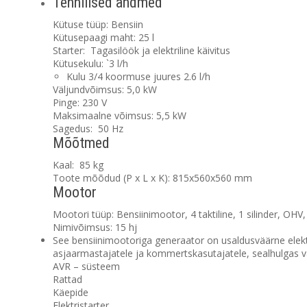
Tehnilised andmed
Kütuse tüüp:
Bensiin
Kütusepaagi maht:
25 l
Starter:
Tagasilöök ja elektriline käivitus
Kütusekulu:
`3 l/h
Kulu 3/4 koormuse juures 2.6 l/h
Väljundvõimsus:
5,0 kW
Pinge:
230 V
Maksimaalne võimsus:
5,5 kW
Sagedus:
50 Hz
Mõõtmed
Kaal:
85 kg
Toote mõõdud (P x L x K):
815x560x560 mm
Mootor
Mootori tüüp:
Bensiinimootor, 4 taktiline, 1 silinder, OHV
Nimivõimsus:
15 hj
See bensiinimootoriga generaator on usaldusväärne elektr
asjaarmastajatele ja kommertskasutajatele, sealhulgas va
AVR – süsteem
Rattad
Käepide
Elektristarter