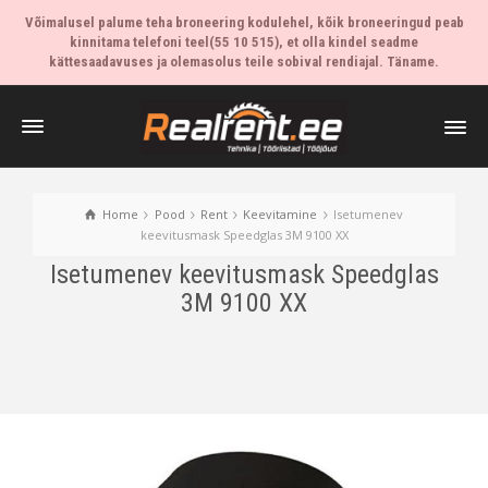
Võimalusel palume teha broneering kodulehel, kõik broneeringud peab
kinnitama telefoni teel(55 10 515), et olla kindel seadme
kättesaadavuses ja olemasolus teile sobival rendiajal. Täname.
Home
Pood
Rent
Keevitamine
Isetumenev
keevitusmask Speedglas 3M 9100 XX
Isetumenev keevitusmask Speedglas
3M 9100 XX