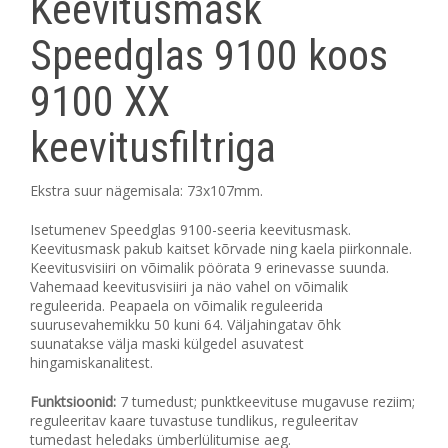
Keevitusmask
Speedglas 9100 koos
9100 XX
keevitusfiltriga
Ekstra suur nägemisala: 73x107mm.
Isetumenev Speedglas 9100-seeria keevitusmask.
Keevitusmask pakub kaitset kõrvade ning kaela piirkonnale.
Keevitusvisiiri on võimalik pöörata 9 erinevasse suunda.
Vahemaad keevitusvisiiri ja näo vahel on võimalik
reguleerida. Peapaela on võimalik reguleerida
suurusevahemikku 50 kuni 64. Väljahingatav õhk
suunatakse välja maski külgedel asuvatest
hingamiskanalitest.
Funktsioonid:
7 tumedust; punktkeevituse mugavuse reziim;
reguleeritav kaare tuvastuse tundlikus, reguleeritav
tumedast heledaks ümberlülitumise aeg.