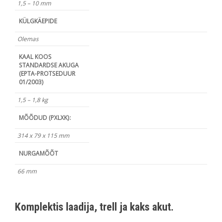
1,5 – 10 mm
KÜLGKÄEPIDE
Olemas
KAAL KOOS
STANDARDSE AKUGA
(EPTA-PROTSEDUUR
01/2003)
1,5 – 1,8 kg
MÕÕDUD (PXLXK):
314 x 79 x 115 mm
NURGAMÕÕT
66 mm
Komplektis laadija, trell ja kaks akut.