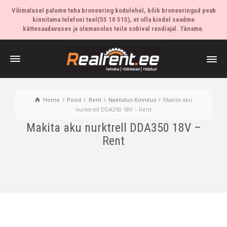
Võimalusel palume teha broneering kodulehel, kõik broneeringud peab
kinnitama telefoni teel(55 10 515), et olla kindel seadme
kättesaadavuses ja olemasolus teile sobival rendiajal. Täname.
Home
Pood
Rent
Naelutus-Kinnitus
Makita aku
nurktrell DDA350 18V – Rent
Makita aku nurktrell DDA350 18V –
Rent