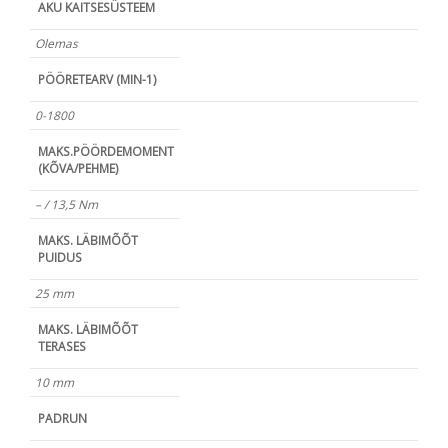
AKU KAITSESÜSTEEM
Olemas
PÖÖRETEARV (MIN-1)
0-1800
MAKS.PÖÖRDEMOMENT
(KÕVA/PEHME)
– / 13,5 Nm
MAKS. LÄBIMÕÕT
PUIDUS
25 mm
MAKS. LÄBIMÕÕT
TERASES
10 mm
PADRUN