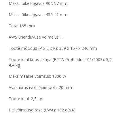
Maks. lõikesügavus 90°: 57 mm
Maks. lõikesügavus 45°: 41 mm
Tera: 165 mm
AWS ühenduvuse võimalus: +
Toote mõõdud (P x L x K): 359 x 157 x 246 mm
Toote kaal koos akuga (EPTA-Protseduur 01/2003): 3,2 –
4,4 kg
Maksimaalne võimsus: 1300 W
Avasuurus (võlli läbimõõt): 20 mm
Toote kaal: 2,5 kg
Helivõimsuse tase (LWA): 102 dB(A)