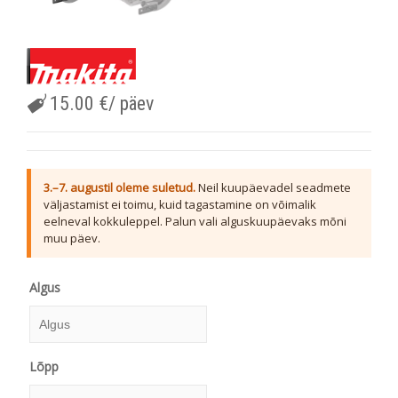
15.00
€
/ päev
3.–7. augustil oleme suletud.
Neil kuupäevadel seadmete
väljastamist ei toimu, kuid tagastamine on võimalik
eelneval kokkuleppel. Palun vali alguskuupäevaks mõni
muu päev.
Algus
Algus
Lõpp
August
2026