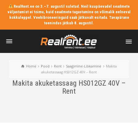
RealRent.ee on 3.–7. augustil suletud. Neil kuupäevadel seadmete
väljastamist ei toimu, kuid seadmete tagastamine on võimalik eelneval
kokkuleppel. Veebibroneeringuid saab jätkuvalt esitada. Tavapärane
teenindus jätkub 8. augustil.
Home
Pood
Rent
Saagimine-Lõikamine
Makita
akuketassaag HS012GZ 40V – Rent
Makita akuketassaag HS012GZ 40V –
Rent