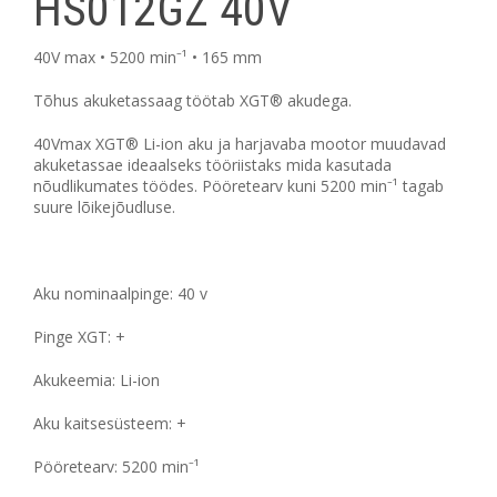
HS012GZ 40V
40V max • 5200 min⁻¹ • 165 mm
Tõhus akuketassaag töötab XGT® akudega.
40Vmax XGT® Li-ion aku ja harjavaba mootor muudavad
akuketassae ideaalseks tööriistaks mida kasutada
nõudlikumates töödes. Pööretearv kuni 5200 min⁻¹ tagab
suure lõikejõudluse.
Aku nominaalpinge: 40 v
Pinge XGT: +
Akukeemia: Li-ion
Aku kaitsesüsteem: +
Pööretearv: 5200 min⁻¹