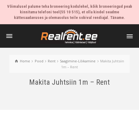
Võimalusel palume teha broneering kodulehel, kõik broneeringud peab
kinnitama telefoni teel(55 10 515), et olla kindel seadme
kättesaadavuses ja olemasolus teile sobival rendiajal. Täname.
Home
Pood
Rent
Saagimine-Lõikamine
Makita Juhtsiin
1m – Rent
Makita Juhtsiin 1m – Rent