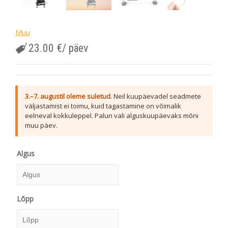
Muu
23.00
€
/ päev
3.–7. augustil oleme suletud.
Neil kuupäevadel seadmete
väljastamist ei toimu, kuid tagastamine on võimalik
eelneval kokkuleppel. Palun vali alguskuupäevaks mõni
muu päev.
Algus
Algus
Lõpp
August
2026
E
T
K
N
R
L
P