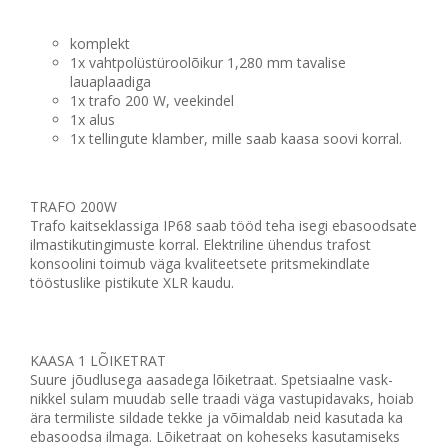
komplekt
1x vahtpolüstüroolõikur 1,280 mm tavalise
lauaplaadiga
1x trafo 200 W, veekindel
1x alus
1x tellingute klamber, mille saab kaasa soovi korral.
TRAFO 200W
Trafo kaitseklassiga IP68 saab tööd teha isegi ebasoodsate
ilmastikutingimuste korral. Elektriline ühendus trafost
konsoolini toimub väga kvaliteetsete pritsmekindlate
tööstuslike pistikute XLR kaudu.
KAASA 1 LÕIKETRAT
Suure jõudlusega aasadega lõiketraat. Spetsiaalne vask-
nikkel sulam muudab selle traadi väga vastupidavaks, hoiab
ära termiliste sildade tekke ja võimaldab neid kasutada ka
ebasoodsa ilmaga. Lõiketraat on koheseks kasutamiseks