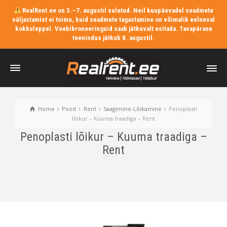
RealRent.ee on 3.–7. augustil suletud. Neil kuupäevadel seadmete
väljastamist ei toimu, kuid seadmete tagastamine on võimalik eelneval
kokkuleppel. Veebibroneeringuid saab jätkuvalt esitada. Tavapärane
teenindus jätkub 8. augustil.
Home
Pood
Rent
Saagimine-Lõikamine
Penoplasti
lõikur – Kuuma traadiga – Rent
Penoplasti lõikur – Kuuma traadiga –
Rent