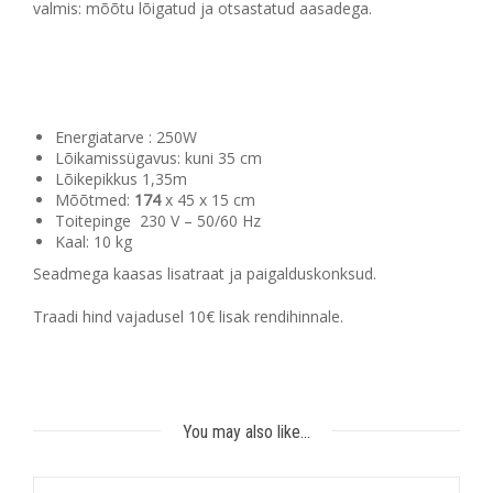
valmis: mõõtu lõigatud ja otsastatud aasadega.
Energiatarve : 250W
Lõikamissügavus: kuni 35 cm
Lõikepikkus 1,35m
Mõõtmed:
174
x 45 x 15 cm
Toitepinge 230 V – 50/60 Hz
Kaal: 10 kg
Seadmega kaasas lisatraat ja paigalduskonksud.
Traadi hind vajadusel 10€ lisak rendihinnale.
You may also like…