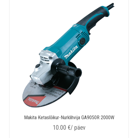
Makita Ketaslõikur-Nurklihvija GA9050R 2000W
10.00
€
/ päev