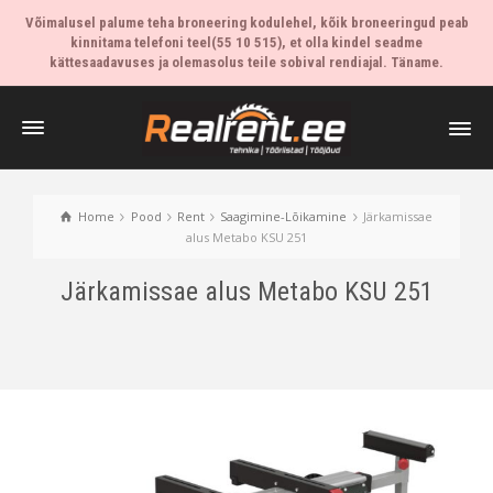
Võimalusel palume teha broneering kodulehel, kõik broneeringud peab
kinnitama telefoni teel(55 10 515), et olla kindel seadme
kättesaadavuses ja olemasolus teile sobival rendiajal. Täname.
Home
Pood
Rent
Saagimine-Lõikamine
Järkamissae
alus Metabo KSU 251
Järkamissae alus Metabo KSU 251