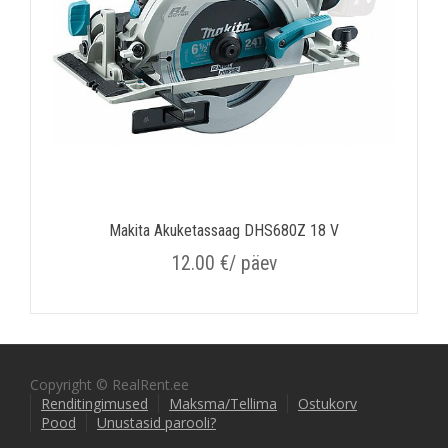
Makita Akuketassaag DHS680Z 18 V
12.00
€
/ päev
Copyright © RealRent.ee
Renditingimused
Maksma/Tellima
Ostukorv
Pood
Unustasid parooli?