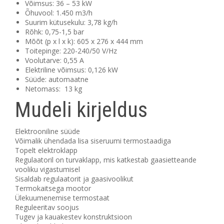
Võimsus: 36 – 53 kW
Õhuvool: 1.450 m3/h
Suurim kütusekulu: 3,78 kg/h
Rõhk: 0,75-1,5 bar
Mõõt (p x l x k): 605 x 276 x 444 mm
Toitepinge: 220-240/50 V/Hz
Voolutarve: 0,55 A
Elektriline võimsus: 0,126 kW
Süüde: automaatne
Netomass: 13 kg
Mudeli kirjeldus
Elektrooniline süüde
Võimalik ühendada lisa siseruumi termostaadiga
Topelt elektroklapp
Regulaatoril on turvaklapp, mis katkestab gaasietteande
vooliku vigastumisel
Sisaldab regulaatorit ja gaasivoolikut
Termokaitsega mootor
Ülekuumenemise termostaat
Reguleeritav soojus
Tugev ja kauakestev konstruktsioon