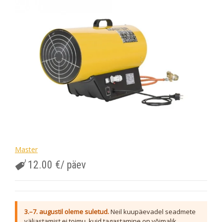
Master
12.00
€
/ päev
3.–7. augustil oleme suletud.
Neil kuupäevadel seadmete
väljastamist ei toimu, kuid tagastamine on võimalik