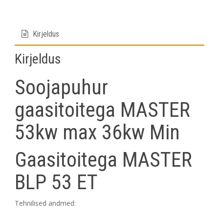
17
18
19
20
21
22
23
24
25
26
27
28
29
30
Täna
Kustuta
Sulge
31
1
2
3
4
5
6
Kirjeldus
Kirjeldus
Täna
Kustuta
Sulge
Soojapuhur
gaasitoitega MASTER
53kw max 36kw Min
Gaasitoitega MASTER
BLP 53 ET
Tehnilised andmed: