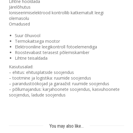
Lihtne hooldada
Järelõhutus
Ioniseerimiselektrood kontrollib katkematult leegi
olemasolu
Omadused
Suur õhuvool
Termokaitsega mootor
Elektrooniline leegikontroll fotoelemendiga
Roostevabast terasest põlemiskamber
Lihtne teisaldada
Kasutusalad:
– ehitus: ehitusplatside soojendus
– tootmine ja logistika: ruumide soojendus
– parandustöökojad ja garaažid: ruumide soojendus
– põllumajandus: karjahoonete soojendus, kasvuhoonete
soojendus, ladude soojendus
You may also like…