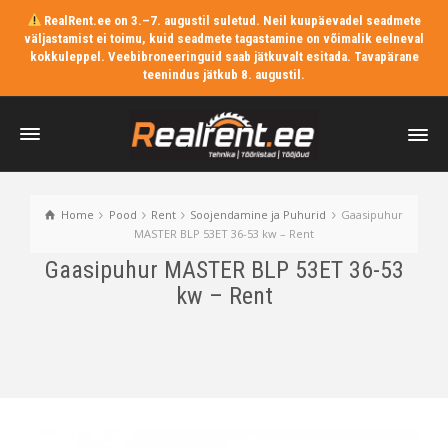
RealRent.ee on 3.–7. augustil suletud. Neil kuupäevadel seadmete
väljastamist ei toimu, kuid seadmete tagastamine on võimalik eelneval
kokkuleppel. Veebibroneeringuid saab jätkuvalt esitada. Tavapärane
teenindus jätkub 8. augustil.
Home
Pood
Rent
Soojendamine ja Puhurid
Gaasipuhur
MASTER BLP 53ET 36-53 kw – Rent
Gaasipuhur MASTER BLP 53ET 36-53
kw – Rent