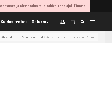
aadavuses ja olemasolus teile sobival rendiajal. Täname.
Kuidas rentida.
Ostukorv
Abiseadmed ja Muud seadmed
Armatuuri painutuspink kuni 16mm