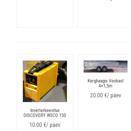
Kerghaagis Veokast
4×1,5m
20.00
€
/ päev
Inverterkeevitus
DISCOVERY WECO 150
10.00
€
/ päev