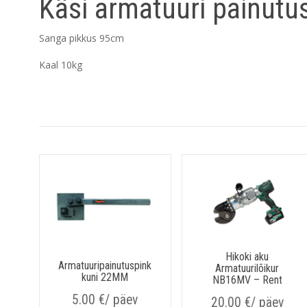
Käsi armatuuri painutu
Sanga pikkus 95cm
Kaal 10kg
Hikoki aku
Armatuuripainutuspink
Armatuurilõikur
kuni 22MM
NB16MV – Rent
5.00
€
/ päev
20.00
€
/ päev