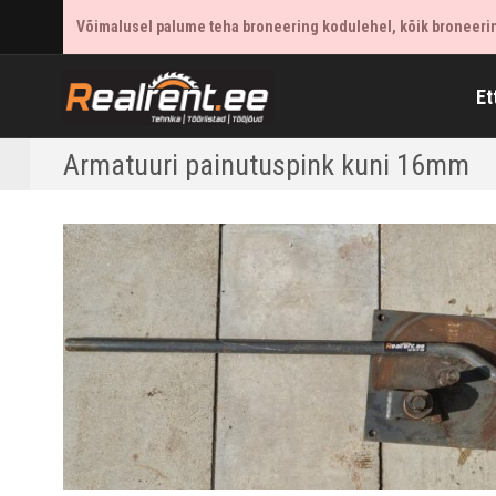
Võimalusel palume teha broneering kodulehel, kõik broneering
Et
Armatuuri painutuspink kuni 16mm