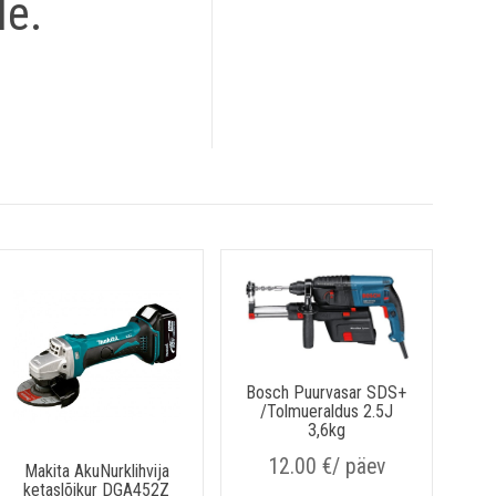
le.
Sulge
Bosch Puurvasar SDS+
/Tolmueraldus 2.5J
3,6kg
12.00
€
/ päev
Makita AkuNurklihvija
A
ketaslõikur DGA452Z