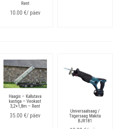
Rent
10.00
€
/ päev
Haagis – Kallutava
kastiga – Veokast
3,2×1,8m – Rent
Universaalsaag /
35.00
€
/ päev
Tiigersaag Makita
BJR181