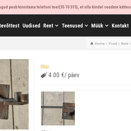
ud peab kinnitama telefoni teel(55 10 515), et olla kindel seadme kättes
tevõttest
Uudised
Rent
Teenused
Müük
Kontakt
Home
Pood
Rent
Muu
4.00
€
/ päev