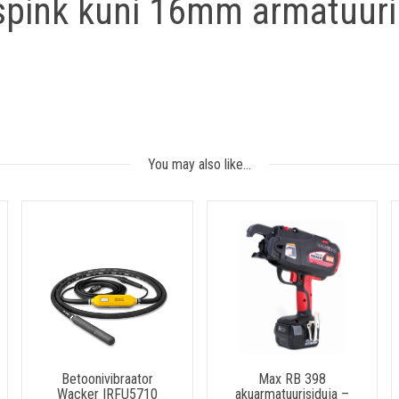
spink kuni 16mm armatuuri
Täna
Kustuta
You may also like…
Betoonivibraator
Max RB 398
Wacker IRFU5710
akuarmatuurisiduja –