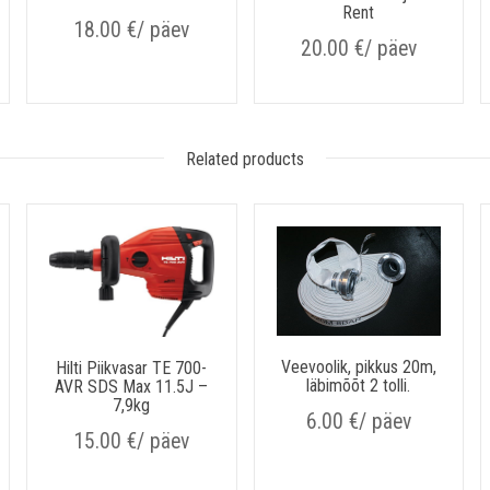
Rent
18.00
€
/ päev
20.00
€
/ päev
Related products
Veevoolik, pikkus 20m,
Hilti Piikvasar TE 700-
läbimõõt 2 tolli.
AVR SDS Max 11.5J –
7,9kg
6.00
€
/ päev
15.00
€
/ päev